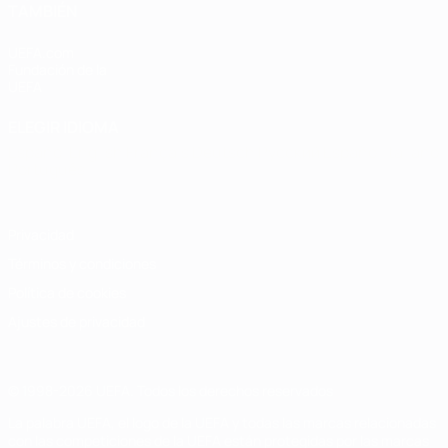
TAMBIÉN
UEFA.com
Fundación de la
UEFA
ELEGIR IDIOMA
Español
English
Français
Deutsch
Русский
Español
Italiano
Português
Privacidad
Términos y condiciones
Política de cookies
Ajustes de privacidad
© 1998-2026 UEFA. Todos los derechos reservados
La palabra UEFA, el logo de la UEFA y todas las marcas relacionadas
con las competiciones de la UEFA están protegidas por las marcas