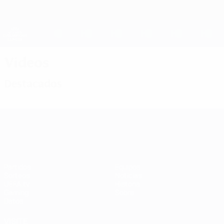
Saltar
al
contenido
UEFA Women's Champions League
Consíguela
principal
Resultados y estadísticas de fútbol en directo
UEFA Women's Champions League
Vídeos
Destacados
UEFA Women's Champions League
Partidos
Equipos
Sorteos
Noticias
UEFA.tv
Historia
Gaming
Sobre
Datos
VISITE