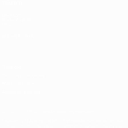
TAMBIÉN
UEFA.com
Fundación de la
UEFA
ELEGIR IDIOMA
Español
English
Français
Deutsch
Русский
Español
Italiano
Português
Privacidad
Términos y condiciones
Política de cookies
Ajustes de privacidad
© 1998-2026 UEFA. Todos los derechos reservados
La palabra UEFA, el logo de la UEFA y todas las marcas relacionadas
con las competiciones de la UEFA están protegidas por las marcas