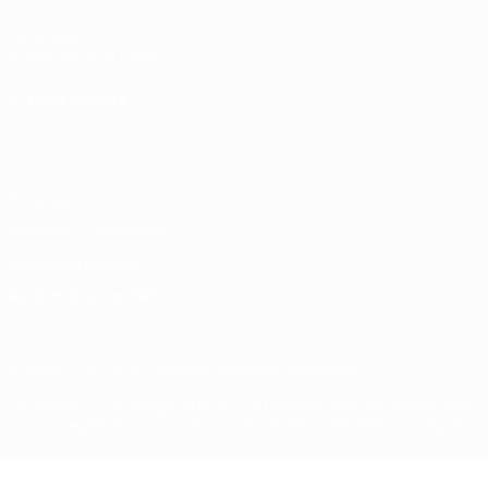
UEFA.com
Fundación de la UEFA
ELEGIR IDIOMA
Español
English
Français
Deutsch
Русский
Español
Italiano
Privacidad
Términos y condiciones
Política de cookies
Ajustes de privacidad
© 1998-2026 UEFA. Todos los derechos reservados
La palabra UEFA, el logo de la UEFA y todas las marcas relacionadas c
marcas registradas para uso comercial. El uso de UEFA.com significa 