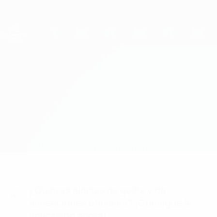
Saltar
al
contenido
UEFA Women's Champions League
Consíguela
principal
Resultados y estadísticas de fútbol en directo
UEFA Women's Champions League
Kiryat Gat vs Avaldsnes
Resumen
Novedades
Información del partido
¿Quieres alertas de goles y de
alineaciones oficiales? ¡Consigue la
aplicación ahora!