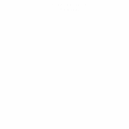
Consigue la app
Ahora no