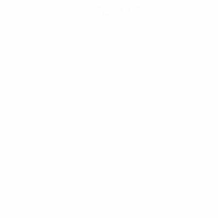
Consigue la app
Ahora no