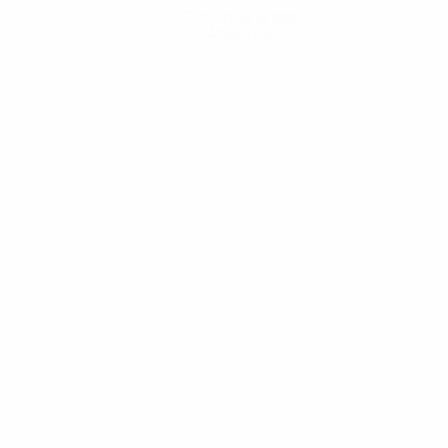
Consigue la app
Ahora no