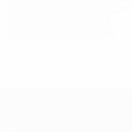
TURIN, ITALY - OCTOBER 13: Cristiana Girelli of Juventus poses for
Perottino - UEFA/UEFA via Getty Images)
UEFA via Getty Images
© 1998-2026 UEFA. All rights reserved.
Última actualización: jueves, 15 de di
UEFA Women's Champions League
Partidos
Sorteos