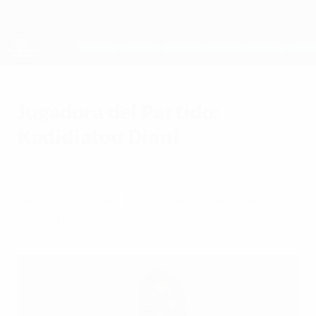
Saltar
al
contenido
UEFA Women's Champions League
Consíguela
principal
Resultados y estadísticas de fútbol en directo
UEFA Women's Champions League
Jugadora del Partido:
Kadidiatou Diani
viernes, 16 de diciembre de 2022
Kadidiatou Diani ha sido elegida Jugadora
del Partido.