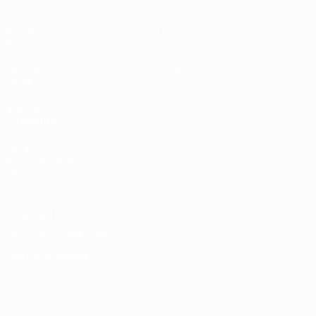
Partidos
Equipos
Sorteos
Noticias
UEFA.tv
Historia
Gaming
Sobre
Datos
VISITE
TAMBIÉN
UEFA.com
Fundación de la
UEFA
Privacidad
Términos y condiciones
Política de cookies
Ajustes de privacidad