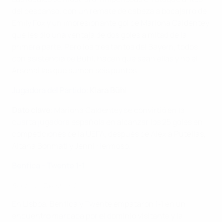
del descanso, con un remate de cabeza a bocajarro de
Emily Fox y un impresionante gol de Mariona Caldentey
que les dio una ventaja de dos goles a mitad de la
primera parte. Pero los tres tantos del Bayern, todos
con asistencia de Bühl, hacen que sean ellas y no el
Arsenal las que sumen seis puntos.
Jugadora del Partido
: Klara Bühl
Dato clave
: Mariona Caldentey se convirtió en la
cuarta jugadora española en alcanzar los 25 goles en
competiciones de la UEFA, después de Alexia Putellas,
Aitana Bonmatí y Jenni Hermoso.
Benfica - Twente 1-1
Benfica - Twente 1-1
En Lisboa, Benfica y Twente empataron 1‑1 en un
encuentro marcada por el dominio visitante y la