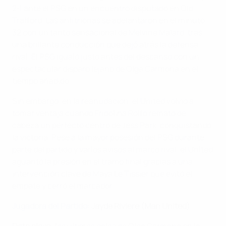
2‑1 ante el PSG en un encuentro disputado en Old
Trafford. Las anfitrionas se adelantaron en el minuto
32 con un tanto sensacional de Melvine Malard, tras
una brillante conducción que dejó atrás la defensa
rival. El PSG igualó justo antes del descanso con un
espectacular disparo lejano de Olga Carmona en el
tiempo añadido.
Sin embargo, en la reanudación, el United volvió a
tomar ventaja cuando Fridolina Rolfö remató de
cabeza un perfecto centro de Jess Park, conquistando
la victoria. Pese a la mayor posesión del PSG durante
parte del partido y varios avisos al marco rival, el United
aguantó la presión en el tramo final gracias a una
intervención clave de Maya Le Tissier que evitó el
empate y cerró el marcador.
Jugadora del Partido
:
Jayde Riviere (Man United)