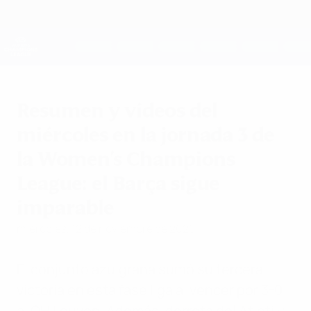
Saltar
al
contenido
UEFA Women's Champions League
Consíguela
principal
Resultados y estadísticas de fútbol en directo
UEFA Women's Champions League
Resumen y vídeos del
miércoles en la jornada 3 de
la Women's Champions
League: el Barça sigue
imparable
miércoles, 12 de noviembre de 2025
El conjunto azulgrana sumó su tercera
victoria en esta fase liga al vencer por 3-0
al OH Leuven. Además, derrota del Atleti y