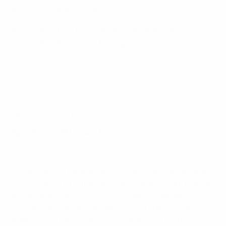
Arsenal, vigente campeón.
Resumimos toda la acción de los partidos del
miércoles, ahora que la fase liga ha llegado a su
ecuador.
Pincha en cualquier marcador para ver cómo se
desarrolló el partido.
Barcelona - OH Leuven 3-0
Barcelona - OH Leuven 3-0
El conjunto azulgrana saltó al césped del Estadi Johan
Cruyff con mucha fuerza y dominó el encuentro desde
el comienzo. En los minutos iniciales, Seynhaeve evitó
los goles de Graham Hansen y Vicky López con dos
buenas intervenciones, y aunque el conjunto belga no