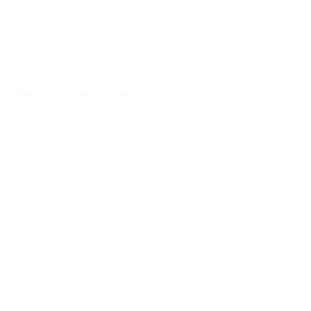
Dato clave
: los últimos goles de Olga Carmona en la
UEFA Women's Champions League también fueron
contra un equipo inglés, cuando anotó dos tantos para
el Real Madrid contra el Chelsea en un empate 2-2
hace casi dos años, el 15 de noviembre de 2023.
Resultados del martes
Roma - Vålerenga 0-1
OL Lyonnes - Wolfsburg 3-1
Real Madrid - Paris FC 1-1
St. Pölten - Chelsea 0-6