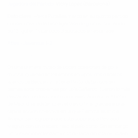
Jugadora del Partido
: Vicky López (Barcelona)
Dato clave
: Alexia Putellas marcó en su quinto partido
consecutivo de la fase liga/fase de grupos, sumando
su 13º gol en 14 partidos disputados en esta fase.
Atleti - Juventus 1-2
Atleti - Juventus 1-2
En una primera mitad de pocas ocasiones de gol y
mucha igualdad entre ambos equipos, dos disparos
lejanos de Beccari y Tatiana Pinto, detenidos sin
demasiados problemas por Lola Gallardo, fueron lo más
destacado en los minutos iniciales. Aun así, el Atlético
de Madrid se adelantó en el tramo final gracias a una
rápida acción colectiva en la que Fiamma asistió a
Amaiur Sarriegi para que esta superase a Peyraud-
Magnin con un disparo raso al palo corto. Sin embargo,
un sensacional lanzamiento de falta directa de Stølen