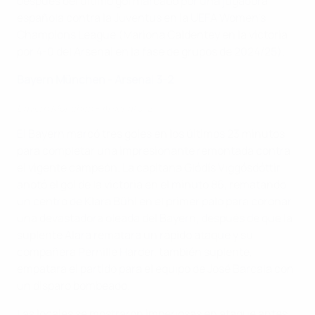
después del último gol marcado por una jugadora
española contra la Juventus en la UEFA Women's
Champions League (Mariona Caldentey en la victoria
por 4-0 del Arsenal en la fase de grupos de 2024/25).
Bayern München - Arsenal 3-2
Bayern München - Arsenal 3-2
El Bayern marcó tres goles en los últimos 23 minutos
para completar una impresionante remontada contra
el vigente campeón. La capitana Glódís Viggósdóttir
anotó el gol de la victoria en el minuto 86, rematando
un centro de Klara Bühl en el primer palo para coronar
una devastadora oleada del Bayern, después de que la
suplente Alara rematara un rápido ataque y su
compañera Pernille Harder, también suplente,
empatara el partido para el equipo de José Barcala con
un disparo bombeado.
Las locales se mostraron imperiosas en ataque antes