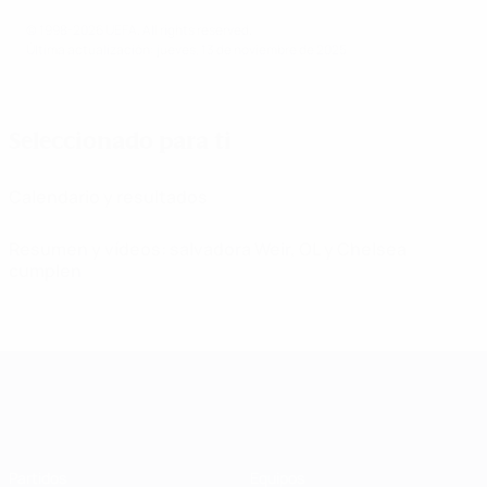
© 1998-2026 UEFA. All rights reserved.
Última actualización: jueves, 13 de noviembre de 2025
Seleccionado para ti
Calendario y resultados
Resumen y vídeos: salvadora Weir, OL y Chelsea
cumplen
UEFA Women's Champions League
Partidos
Equipos