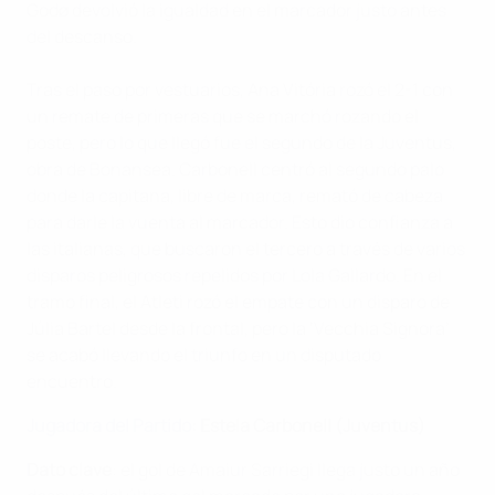
Godø devolvió la igualdad en el marcador justo antes
del descanso.
Tras el paso por vestuarios, Ana Vitória rozó el 2-1 con
un remate de primeras que se marchó rozando el
poste, pero lo que llegó fue el segundo de la Juventus,
obra de Bonansea. Carbonell centró al segundo palo
donde la capitana, libre de marca, remató de cabeza
para darle la vuenta al marcador. Esto dio confianza a
las italianas, que buscaron el tercero a través de varios
disparos peligrosos repelidos por Lola Gallardo. En el
tramo final, el Atleti rozó el empate con un disparo de
Júlia Bartel desde la frontal, pero la ‘Vecchia Signora’
se acabó llevando el triunfo en un disputado
encuentro.
Jugadora del Partido
: Estela Carbonell (Juventus)
Dato clave
: el gol de Amaiur Sarriegi llega justo un año