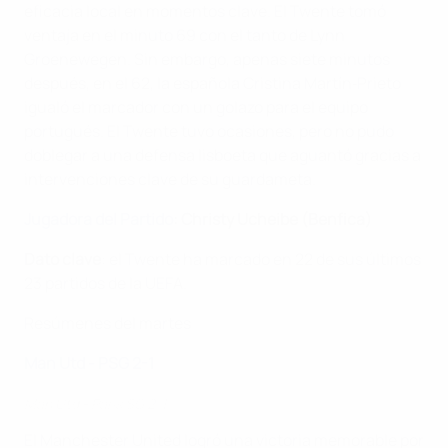
eficacia local en momentos clave. El Twente tomó
ventaja en el minuto 69 con el tanto de Lynn
Groenewegen. Sin embargo, apenas siete minutos
después, en el 62, la española Cristina Martín‑Prieto
igualó el marcador con un golazo para el equipo
portugués. El Twente tuvo ocasiones, pero no pudo
doblegar a una defensa lisboeta que aguantó gracias a
intervenciones clave de su guardameta.
Jugadora del Partido
:
Christy Ucheibe (Benfica)
Dato clave
: el Twente ha marcado en 22 de sus últimos
23 partidos de la UEFA.
Resúmenes del martes
Man Utd - PSG 2-1
Man Utd - Paris SG 2-1
El Manchester United logró una victoria memorable por