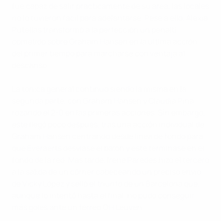
fue capaz de salir prácticamente de su área, las locales
no lo tuvieron fácil para adelantarse. Pese a ello, Alexia
Putellas transformó a la perfección un penalti
cometido sobre Graham Hansen en la última acción
del primer tiempo para marcharse con ventaja al
descanso.
La tónica general continuó siendo la misma en la
segunda parte, con Graham Hansen y Clàudia Pina
rozando el 2-0 en las primeras acciones. Sin embargo,
este llegó poco después, tras una acción individual de
Graham Hansen centrando desde línea de fondo para
que Everaerts desviase el balón y este terminase en el
fondo de la red. Más tarde, Irene Paredes hizo el tercero
a la salida de un córner cabeceando un preciso envío
de Vicky López y selló el triunfo de un Barcelona que,
aunque lo intentó hasta el final, no pudo conseguir
más goles ante un férreo OH Leuven.