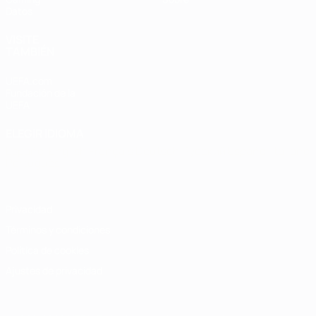
Datos
VISITE
TAMBIÉN
UEFA.com
Fundación de la
UEFA
ELEGIR IDIOMA
Español
English
Français
Deutsch
Русский
Español
Italiano
Português
Privacidad
Términos y condiciones
Política de cookies
Ajustes de privacidad