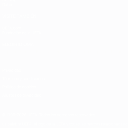
Datos
VISITE TAMBIÉN
UEFA.com
Fundación de la UEFA
ELEGIR IDIOMA
Español
English
Français
Deutsch
Русский
Español
Italiano
Privacidad
Términos y condiciones
Política de cookies
Ajustes de privacidad
© 1998-2026 UEFA. Todos los derechos reservados
La palabra UEFA, el logo de la UEFA y todas las marcas relacionadas c