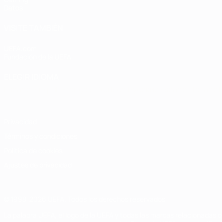
Datos
VISITE TAMBIÉN
UEFA.com
Fundación de la UEFA
ELEGIR IDIOMA
Español
English
Français
Deutsch
Русский
Español
Italiano
Privacidad
Términos y condiciones
Política de cookies
Ajustes de privacidad
© 1998-2026 UEFA. Todos los derechos reservados
La palabra UEFA, el logo de la UEFA y todas las marcas relacionadas c