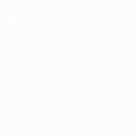
Datos
VISITE
TAMBIÉN
UEFA.com
Fundación de la
UEFA
ELEGIR IDIOMA
Español
English
Français
Deutsch
Русский
Español
Italiano
Português
Privacidad
Términos y condiciones
Política de cookies
Ajustes de privacidad