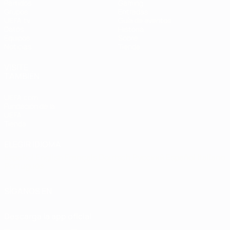
Partidos
Gaming
Grupos
Entradas
UEFA.tv
Guía de eventos
Datos
Historia
Equipos
Sobre
Noticias
Tienda
VISITE
TAMBIÉN
UEFA.com
Fundación de la
UEFA
Tienda
ELEGIR IDIOMA
Español
English
Français
Deutsch
Русский
Español
Italiano
Português
SÍGANOS EN
Descarga la app oficial