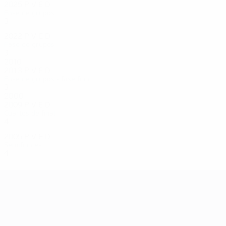
2025
P
V
E
D
Fase de grupos
3
1
1
1
2022
P
V
E
D
Fase de grupos
3
0
0
3
2010
2013
P
V
E
D
Fase de grupos - fase final
3
0
2
1
2000
2009
P
V
E
D
Cuartos de final
4
2
0
2
2005
P
V
E
D
Semifinales
4
1
1
2
Campeonato de Europa Femenino de l