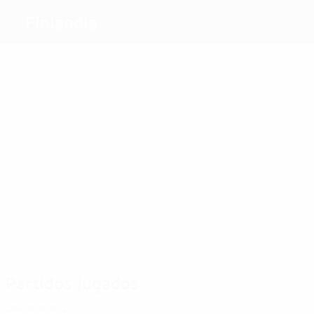
Finlandia
Máximos
goleadores
5
6
Saari
6
6
Kackur
26
8
E.
Talonen
Sällström
Österberg
Koivisto
Kalmari
Más
partidos
41
38
36
34
37
45
Kuikka
E.
Korpela
Öling
Mäkinen
Sällström
Koivisto
Partidos jugados
Década de 2020