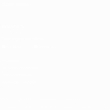
ELEGIR IDIOMA
Español
English
Français
Deutsch
Русский
Español
Italiano
Português
SÍGANOS EN
Descarga la app oficial
Privacidad
Términos y condiciones
Política de cookies
Ajustes de privacidad
© 1998-2026 UEFA. Todos los derechos reservados
La palabra UEFA, el logo de la UEFA y todas las marcas relacionadas