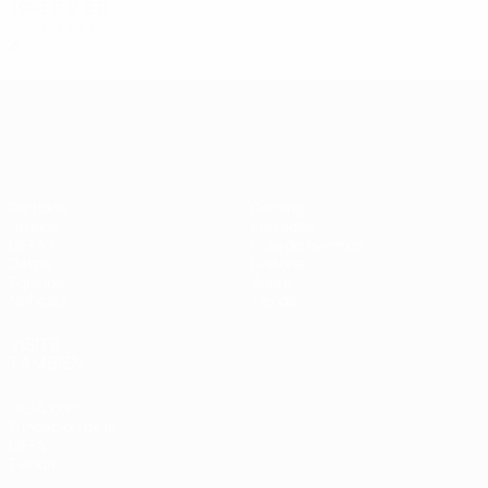
1993
P
V
E
D
Cuartos de final
2
0
1
1
Campeonato de Europa Femenino de l
Partidos
Gaming
Grupos
Entradas
UEFA.tv
Guía de eventos
Datos
Historia
Equipos
Sobre
Noticias
Tienda
VISITE
TAMBIÉN
UEFA.com
Fundación de la
UEFA
Tienda