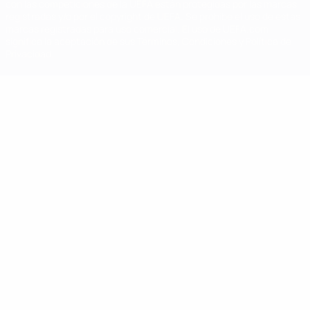
con las competiciones de la UEFA están protegidas por las marcas
registradas y/o por el copyright de UEFA. Se prohíbe el uso de estas
marcas registradas para uso comercial. El uso de UEFA.com
significa la aceptación de sus Términos, Condiciones y Política de
Privacidad.