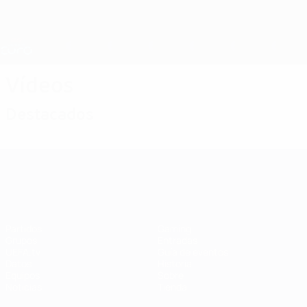
Saltar
al
contenido
Nations League y EURO Femenina
Consíguela
principal
Resultados y estadísticas de fútbol en directo
Campeonato de Europa Femenino de la UEFA
Vídeos
Destacados
Campeonato de Europa Femenino de l
Partidos
Gaming
Grupos
Entradas
UEFA.tv
Guía de eventos
Datos
Historia
Equipos
Sobre
Noticias
Tienda