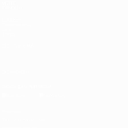
VISITE
TAMBIÉN
UEFA.com
Fundación de la
UEFA
Tienda
ELEGIR IDIOMA
Español
English
Français
Deutsch
Русский
Español
Italiano
Português
SÍGANOS EN
Descarga la app oficial
Privacidad
Términos y condiciones