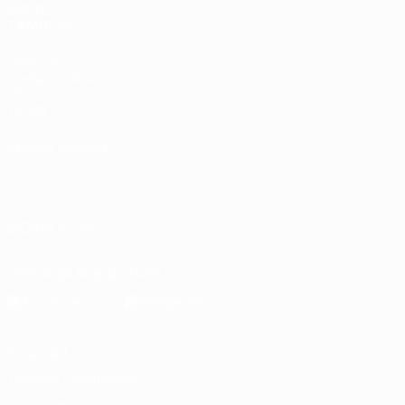
VISITE
TAMBIÉN
UEFA.com
Fundación de la
UEFA
Tienda
ELEGIR IDIOMA
Español
English
Français
Deutsch
Русский
Español
Italiano
Português
SÍGANOS EN
Descarga la app oficial
Privacidad
Términos y condiciones