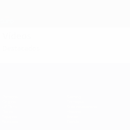
Saltar
al
contenido
Nations League y EURO Femenina
Consíguela
principal
Resultados y estadísticas de fútbol en directo
Campeonato de Europa Femenino de la UEFA
Vídeos
Destacados
Campeonato de Europa Femenino de l
Partidos
Gaming
Grupos
Entradas
UEFA.tv
Guía de eventos
Datos
Historia
Equipos
Sobre
Noticias
Tienda