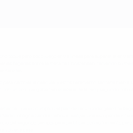
ho toque pero poco juego entre líneas para superar el entra
 de varias llegadas sobre la meta de Christensen, teniendo su 
ne Paredes.
po para cambiar la película, y estos parecieron sentarle bien 
con un tiro que golpeó en el lateral de la red y segundo con u
marca, que vio cumplido el plan de Lars Sondergaard de llegar 
a Nadim obligó a Sandra Paños a realizar una estupenda interven
nicio del segundo tiempo) para certificar con sufrimiento pero
a volver a casa.