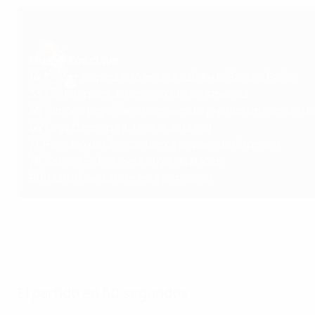
Momentos clave
14'
Harder dispara alto ante la salida de Sandra Paños
33'
Christensen detiene un tiro de Athenea
45'
Simone Boye Sørensen saca bajo palos un remate de
54'
Olga Carmona al lateral de la red
71'
Paradon de Christensen a disparo de Carmona
78'
Sandra Paños evita el gol de Nadim
90'
Marta Cardona marca de cabeza
El partido en 60 segundos