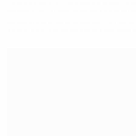
Comenzó el choque con el guión esperado, es decir, con E
por medio de Pernille Harder, las que disfrutaron de las me
Aprovechando los errores de las españolas y con robos de l
frontal ante una Paños que dejó la portería desprotegida en