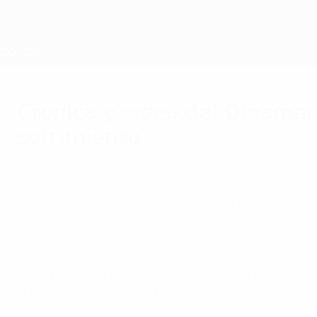
Saltar
al
contenido
Nations League y EURO Femenina
principal
Resultados y estadísticas de fútbol en directo
Campeonato de Europa Femenino de la UEFA
Crónica y vídeo del Dinamar
sufrimiento
sábado, 16 de julio de 2022
por Dani Huerta
Un gol de cabeza de Marta Cardona en el 90' 
vendió cara su eliminación.
Dinamarca - España 0-1
España se medirá el miércoles en cuartos de final de la E
Brentford Community Stadium-London.