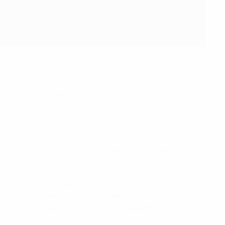
mado defensivo danés), buscaba el gol cargando mucho su
mejor ocasión antes del descanso cuando Simone Boye
a su equipo. Olga Carmona, una de las jugadoras recién
n disparo desde la frontal que despejó Christensen con
con vida al final del choque. Tras realizar varios cambios
ción. Y cuando el partido llegaba a su fin, apareció la
 con mucha alegría la clasificación española. Por su parte,