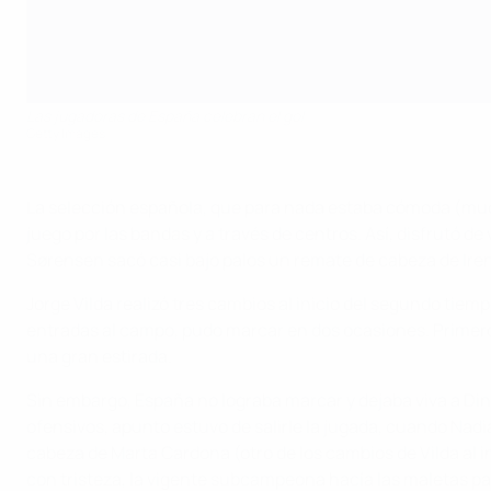
Las jugadoras de España celebran el gol
Getty Images
La selección española, que para nada estaba cómoda (muc
juego por las bandas y a través de centros. Así, disfrutó
Sørensen sacó casi bajo palos un remate de cabeza de Ire
Jorge Vilda realizó tres cambios al inicio del segundo tiem
entradas al campo, pudo marcar en dos ocasiones. Primero 
una gran estirada.
Sin embargo, España no lograba marcar y dejaba viva a Dina
ofensivos, apunto estuvo de salirle la jugada, cuando Nadi
cabeza de Marta Cardona (otro de los cambios de Vilda al i
con tristeza, la vigente subcampeona hacía las maletas par