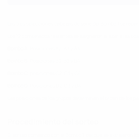
Las tres selecciones cabezas de serie del Bombo 1 se repart
Los 12 combinados restantes se asignaron al azar a las pos
Bombo A
: Posiciones A2, A3 y A4
Bombo B
: Posiciones B2, B3 y B4
Bombo C
: posiciones C2, C3 y C4
Bombo D
: Posiciones D2, D3 y D4
Las posiciones de los grupos determinan el orden de los par
Procedimiento del sorteo
El sorteo comienzó con el Bombo 1, del que se extrajeron 