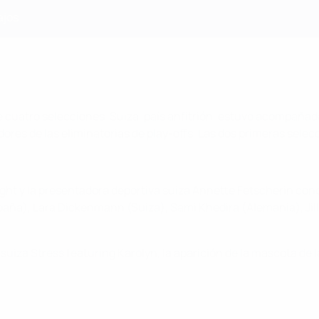
ajos
de cuatro selecciones. Suiza, país anfitrión, estuvo acompaña
dores de las eliminatorias de play-offs. Las dos primeras selec
Wright y la presentadora deportiva suiza Annette Fetscherin con
aña), Lara Dickenmann (Suiza), Sami Khedira (Alemania), Jill 
suiza Stress featuring Karolyn, la aparición de la mascota de