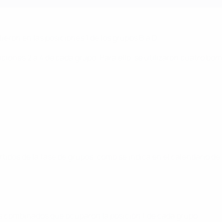
ieron en las posiciones 1 de los grupos B a D.
iciones 2 a 4 de cada grupo. Para ello, se utilizaron cuatro b
tidos de la fase de grupos, como se indica en el calendario de 
los combinados que ocuparon la posición 1 de cada grupo.