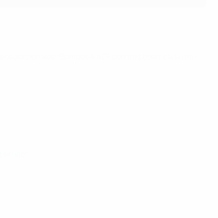
ombos adicionales (Bombos A a D) con tres bolas cada uno:
partidos.