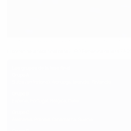
Un instante del sorteo de la fase final de la EURO Femenina de la 
Getty Images
El sorteo de la fase final de la EURO Femenina de la UEFA 
Los grupos de la fase final
Grupo A
Suiza (anfitriona), Noruega, Islandia, Finlandia
Grupo B
España, Portugal, Bélgica, Italia
Grupo C
Alemania, Polonia, Dinamarca, Suecia