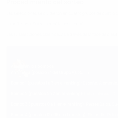
Procedimiento del sorteo
Las selecciones se dividieron en cuatro grupos de cuatro 
La anfitriona, Suiza, ocupó la posición A1.
Las 15 selecciones clasificadas a través de la fase de clas
Así están los bombos
Anfitriona (posición 1 del Grupo A)
: Suiza
Bombo 1 (puestos 1 a 3 en el
ranking
)
: España, Alemania,
Bombo 2 (puestos 4 a 7 en el
ranking
)
: Italia, Islandia, 
Bombo 3 ( puestos 8 a 11 en el
ranking
)
: Países Bajos, S
Bombo 4 (puestos 12 a 15 en el
ranking
)
: Finlandia, Polo