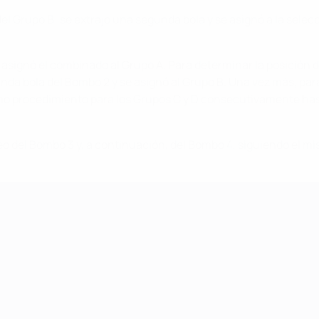
del Grupo B; se extrajo una segunda bola y se asignó a la selecci
e asignó el combinado al Grupo A. Para determinar la posición d
unda bola del Bombo 2 y se asignó al Grupo B. Una vez más, par
ismo procedimiento para los Grupos C y D consecutivamente has
eo del Bombo 3 y, a continuación, del Bombo 4, siguiendo el 