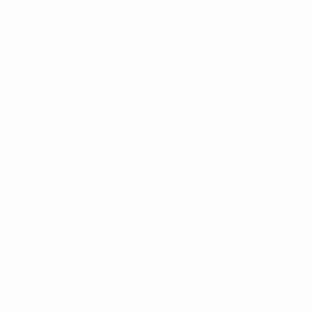
© 1998-2026 UEFA. All rights reserved.
Última actualización: martes, 3 de dic
Seleccionado para ti