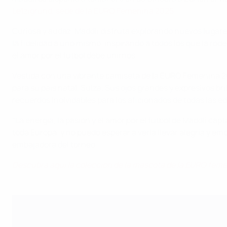
Letzigrund, sede de la EURO Femenina 2025
.
Curiosa y audaz, Maddli disfruta explorando nuevos lugare
la fidelidad a uno mismo, inspirando a todos los que la r
el amor por el fútbol debe unirnos.
Vestida con una vibrante camiseta de la EURO Femenina 2025
para su país natal, Suiza. Sus ojos grandes y expresivos b
recuerdos inolvidables para los aficionados de todas las e
"La energía, la pasión y el amor por el fútbol de Maddli cap
toda Europa, y no puedo esperar a verla llevar alegría y em
embajadora del torneo.
Descubra aquí la colección de la mascota de la EURO fem