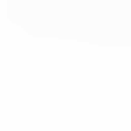
La mascota oficial de la EURO Femenina de la UEFA 2025 hiz
Maddli, cuyo nombre está inspirado en Madeleine Boll, la 
aún mayores. Los San Bernardos son célebres perros de res
salvamento en entornos alpinos difíciles.
Esta rica herencia hace de Maddli la compañera perfecta en
pasión por el fútbol. Cree que el fútbol es para todos, e in
Femenina de 2025, que se celebrará en Suiza del 2 al 27 de 
Maddli se disponía a tomar el tren de Ginebra a Zúrich el 