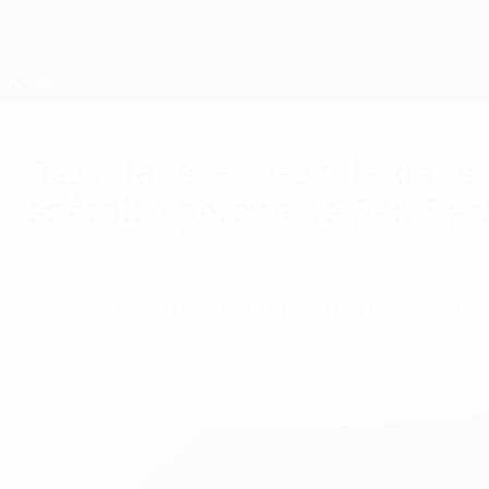
Saltar
al
contenido
Nations League y EURO Femenina
principal
Resultados y estadísticas de fútbol en directo
Campeonato de Europa Femenino de la UEFA
Desvelada la mascota de la
enérgica perrita de San Be
viernes, 29 de noviembre de 2024
Maddli, la enérgica perrita San Bernardo, ha 