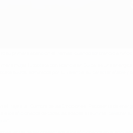
o su primera aparición el viernes, cuando sorprendió a niños 
primera mujer futbolista con licencia en Suiza, es una enérgi
cate suizos, admirados por su valentía, su carácter afable y 
 el viaje a la "Cumbre de las Emociones". Rebosante de energí
vita a los aficionados de todas las edades a reunirse, celebrar 
julio.
viernes, antes de ser presentada a los aficionados en el encue