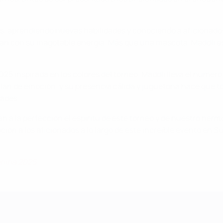
s, aprendiendo nuevas habilidades y conociendo a aficionados 
odean con su inagotable energía. Más que una mascota, Maddli 
 inspirada en los colores del torneo, Maddli lleva el número 2
rillan de emoción, y su presencia cálida y juguetona hace que 
dades.
tan a la perfección el espíritu de este torneo y de nuestro her
oción a los aficionados a lo largo de este increíble evento en 
enina 2025.