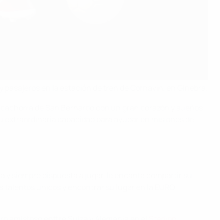
y pasajeros en la estación de tren de Cornavin, en Ginebra.
ca cachorra de San Bernardo con un gran corazón y sueños
su extraordinaria capacidad para ayudar en misiones de
a y siempre dispuesta a jugar, le encanta compartir su
sus talentos únicos y encontrar su lugar en la EURO
ntro amistoso enttre Suiza y Alemania en el
Stadion