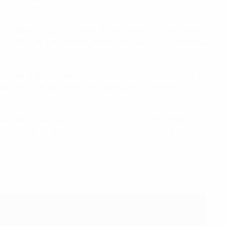
de toda Europa. Defiende el juego limpio, la amabilidad y
es una amiga y un símbolo de unidad, que nos recuerda que
5 con orgullo, celebrando el espíritu de este año histórico
todo el mundo se sienta parte del equipo, creando
moso país. Creo que inspirará a los jóvenes aficionados de
Suiza", declaró Lara Dickenmann, ex internacional suiza y