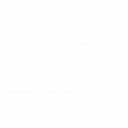
torneos siguientes, reinó hasta su derrota en cuartos
de final ante Dinamarca el 30 de julio de 2017, un
trayecto de 8.162 días.
Mientras se convirtió en la primera selección que
alcanzó los 50 partidos en la final de la EURO femenina
en
su victoria de cuartos de final de 2025 contra
Francia en Basilea
, profundizamos en una de las
rachas más increíbles del deporte europeo.
Balance de Alemania en las fases finales
de la Eurocopa Femenina
El dominio germano en el Europeo femenino
2022: subcampeón
2017: cuartos de final