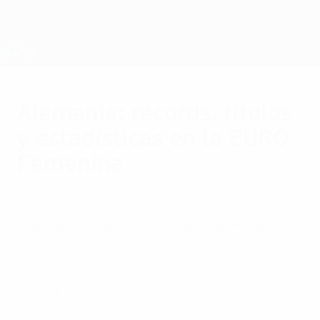
Saltar
al
contenido
Nations League y EURO Femenina
Consíguela
principal
Resultados y estadísticas de fútbol en directo
Campeonato de Europa Femenino de la UEFA
Alemania: récords, títulos
y estadísticas en la EURO
Femenina
sábado, 19 de julio de 2025
Alemania ganó ocho de las 12 primeras
ediciones y ostenta unos récords que
parecen improbables que se superen
nunca.