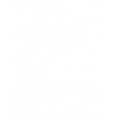
Dinamarca, hasta el 30 de julio de 2017, su derrota en
cuartos de final ante el mismo rival.
El 27 de mayo de 1984, Suecia, primera ganadora de
la EURO femenina, se proclamó campeona. En el
momento de su derrota ante Dinamarca en 2017,
Alemania había sido campeona durante 9.625 de los
12.117 días siguientes (el 79,4% de ese periodo).
Silvia Neid ha participado en las ocho victorias de
Alemania: como jugadora (1989, 1991, 1995), como
entrenadora asistente (1997, 2001, 2005) y como
entrenadora principal (2009, 2013).
Dos de los tres partidos de la EURO femenina
con
mayor afluencia de público han sido finales en las
que ha participado Alemania: los 87.192
espectadores de la final de 2022 contra Inglaterra en
Wembley y los 41.301 de 2013 en la derrota contra
Suecia en Solna (el mayor número de espectadores