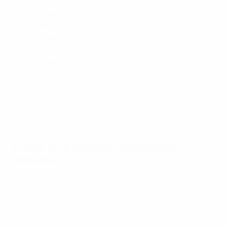
2013: campeón
2009: campeón
2005: campeón
2001: campeón
1997: campeón
1995: campeón
1993: cuarta plaza
1991: campeón
1989: campeón
1987: no se clasificó
1984: no se clasificó
Títulos de la selección femenina de
Alemania
• Campeón de la EURO Femeninas x 8 (1989, 1991,
1995, 1997, 2001, 2005, 2009, 2013) - récord
• Campeón de la Copa Mundial Femenina de la FIFA x 2
(2003, 2007)