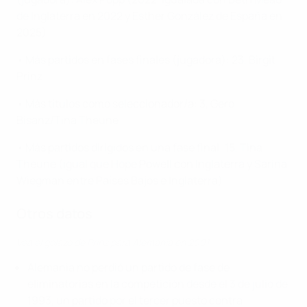
de Inglaterra en 2022 y Esther González de España en
2025)
• Más partidos en fases finales (jugadora): 23, Birgit
Prinz
• Más títulos como seleccionador/a: 3, Gero
Bisanz/Tina Theune
• Más partidos dirigidos en una fase final: 15, Tina
Theune (igual que Hope Powell con Inglaterra y Sarina
Wiegman entre Países Bajos e Inglaterra).
Otros datos
Vea el golazo de Prinz para Alemania en 2001
Alemania no perdió un partido de fase de
eliminatorias en la competición desde el 3 de julio de
1993, un partido por el tercer puesto contra