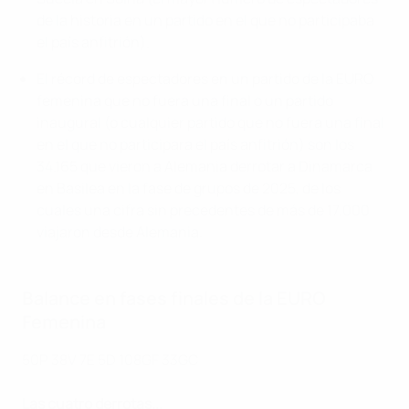
de la historia en un partido en el que no participaba
el país anfitrión).
El récord de espectadores en un partido de la EURO
femenina que no fuera una final o un partido
inaugural (o cualquier partido que no fuera una final
en el que no participara el país anfitrión) son los
34.165 que vieron a Alemania derrotar a Dinamarca
en Basilea en la fase de grupos de 2025, de los
cuales una cifra sin precedentes de más de 17.000
viajaron desde Alemania.
Balance en fases finales de la EURO
Femenina
50P 38V 7E 5D 108GF 33GC
Las cuatro derrotas...