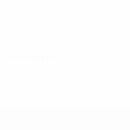
Más goles
: Inka Grings 10, Birgit Prinz 8
© 1998-2026 UEFA. All rights reserved.
Última actualización: sábado, 19 de julio de 2025
Seleccionado para ti
Récords y datos del torneo
Denmark comeback ends Germany reign
Campeonato de Europa Femenino de l