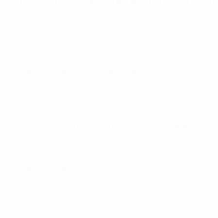
El enorme aumento en los pagos de beneficios a los clubes 
premios en metálico de la EURO Femenina, donde las juga
Estos aumentos se vieron acompañados por un torneo que b
El presidente de la UEFA, Aleksander Čeferin:
"A medida que
beneficios para los clubes es un reflejo del papel fundam
torneo tan innovador y memorable. Los pagos no son solo u
clubes y las selecciones nacionales".
Nadine Kessler, directora de fútbol femenino de la UEFA:
"E
inversión y a las extraordinarias actuaciones de jugadoras
clubes reconoce la inmensa contribución de estos a la for
El presidente de EFC, Nasser Al-Khelaïfi, declaró:
"La EFC s
la liberación de sus jugadoras para la EURO Femenina de l
con la UEFA y refuerzan la importante colaboración mutua 