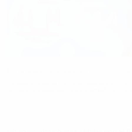
Las italianas Arianna Caruso y Cristiana Girelli, en la EURO Femeni
UEFA via Getty Images
El fondo refleja el creciente éxito de la
EURO Femenina
, l
Los pagos recompensan tanto a los clubes de élite como a
reconociendo el papel esencial que desempeñan los clubes d
Un compromiso más amplio con el f