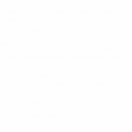
e los torneos, incluido un crecimiento del 156% en los
e recompensas.
ompromiso continuo con el fútbol femenino en toda Europa.
que todos participen en su éxito. El programa de
 las jugadoras que hicieron de la EURO Femenina 2025 un
 fútbol, que refuerza la importante colaboración entre los
sible gracias al esfuerzo colectivo, a una importante
elecciones nacionales. El programa de beneficios para los
 panorama futbolístico femenino se hayan beneficiado de
 un pilar fundamental de nuestra asociación estratégica
endo crecer y desarrollando este deporte".