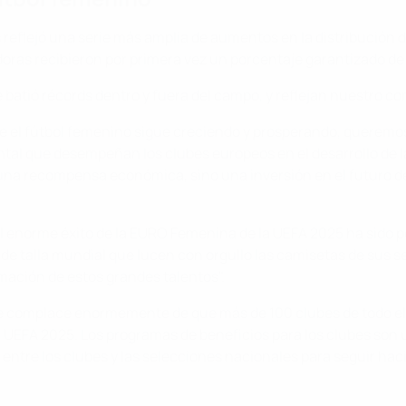
reflejó una serie más amplia de aumentos en la distribución d
doras recibieron por primera vez un porcentaje garantizado d
atió récords dentro y fuera del campo, y reflejan nuestro c
 el fútbol femenino sigue creciendo y prosperando, queremos 
ental que desempeñan los clubes europeos en el desarrollo de
na recompensa económica, sino una inversión en el futuro del
l enorme éxito de la EURO Femenina de la UEFA 2025 ha sido po
 de talla mundial que lucen con orgullo las camisetas de sus s
mación de estos grandes talentos".
e complace enormemente de que más de 100 clubes de todo el
a UEFA 2025. Los programas de beneficios para los clubes son
entre los clubes y las selecciones nacionales para seguir haci