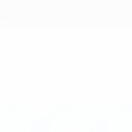
Saltar
al
contenido
Nations League y EURO Femenina
principal
Resultados y estadísticas de fútbol en directo
Campeonato de Europa Femenino de la UEFA
Los clubes reciben una cifr
UEFA 2025
viernes, 19 de diciembre de 2025
El programa de beneficios para clubes de la 
ha repartido este año la cifra récord de 9 mi