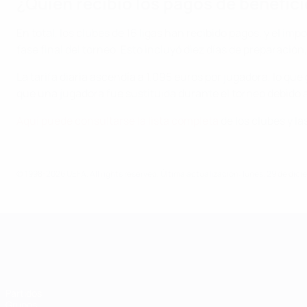
¿Quién recibió los pagos de benefic
En total, los clubes de 16 ligas han recibido pagos, y el i
fase final del torneo. Esto incluyó diez días de preparación,
La tarifa diaria ascendía a 1.095 euros por jugadora, lo qu
que una jugadora fue sustituida durante el torneo debido a
Aquí puede consultarse la lista completa
de los clubes y la
© 1998-2026 UEFA. All rights reserved.
Última actualización: lunes, 29 de dic
Campeonato de Europa Femenino de l
Partidos
Grupos