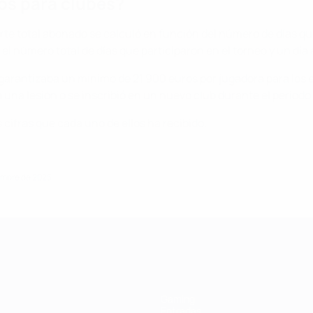
ios para clubes?
mporte total abonado se calculó en función del número de días q
 el número total de días que participaron en el torneo y un día 
e garantizaba un mínimo de 21.900 euros por jugadora para los 
 una lesión o se inscribió en un nuevo club durante el periodo 
s cifras que cada uno de ellos ha recibido.
iembre de 2025
a UEFA
Gaming
Entradas