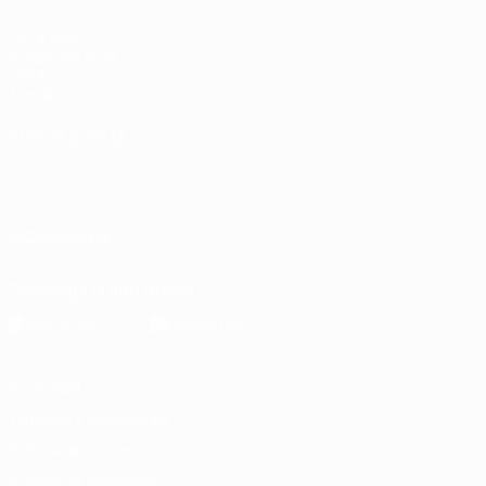
UEFA.com
Fundación de la
UEFA
Tienda
ELEGIR IDIOMA
Español
English
Français
Deutsch
Русский
Español
Italiano
Português
SÍGANOS EN
Descarga la app oficial
Privacidad
Términos y condiciones
Política de cookies
Ajustes de privacidad