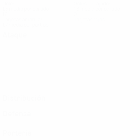
Goles
Goles encajados
1,5 media por partido
1,3 media por partido
17
0
Tarjetas amarillas
Tarjetas rojas
1,7 media por partido
Ataque
Distribución
Defensa
Portería