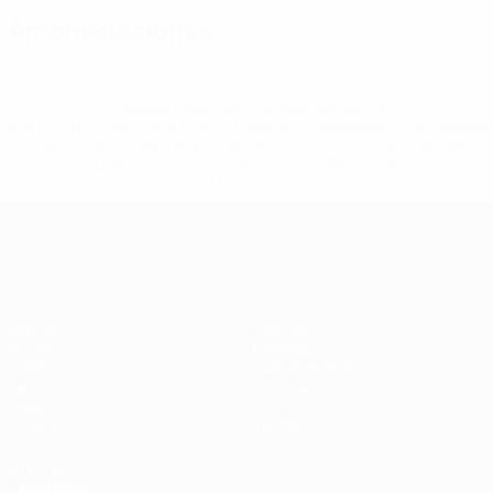
Amonestaciones
* Suspendida hasta nuevo aviso. <a
href='https://es.uefa.com/insideuefa/mediaservices/medi
148df3492859-aef1bad645a5-1000--fifa-uefa-suspenden-
a-los-clubes-y-selecciones-nacionales-rusas/'>Más
información</a>
Campeonato de Europa Femenino de l
Partidos
Gaming
Grupos
Entradas
UEFA.tv
Guía de eventos
Datos
Historia
Equipos
Sobre
Noticias
Tienda
VISITE
TAMBIÉN