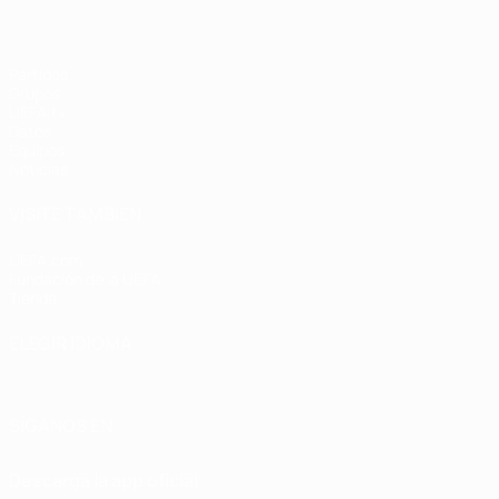
Partidos
Grupos
UEFA.tv
Datos
Equipos
Noticias
VISITE TAMBIÉN
UEFA.com
Fundación de la UEFA
Tienda
ELEGIR IDIOMA
Español
English
Français
Deutsch
Русский
Español
Italiano
SÍGANOS EN
Descarga la app oficial