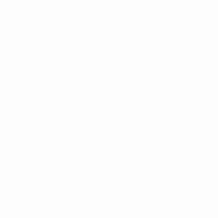
Saltar
al
contenido
Nations League y EURO Femenina
Consíguela
principal
Resultados y estadísticas de fútbol en directo
Campeonato de Europa Femenino de la UEFA
Moldavia
Moldavia Estadísticas Clasificatorios Europeos Femeninos 2025
Resumen
Partidos
Plantilla
* Suspendida hasta nuevo aviso. <a
href='https://es.uefa.com/insideuefa/mediaservices/medi
148df3492859-aef1bad645a5-1000--fifa-uefa-suspenden-
a-los-clubes-y-selecciones-nacionales-rusas/'>Más
información</a>