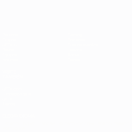
Campeonato de Europa Femenino de l
Partidos
Gaming
Grupos
Entradas
UEFA.tv
Guía de eventos
Datos
Historia
Equipos
Sobre
Noticias
Tienda
VISITE
TAMBIÉN
UEFA.com
Fundación de la
UEFA
Tienda
ELEGIR IDIOMA
Español
English
Français
Deutsch
Русский
Español
Italiano
Português