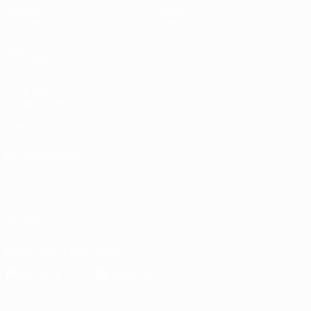
Equipos
Sobre
Noticias
Tienda
VISITE
TAMBIÉN
UEFA.com
Fundación de la
UEFA
Tienda
ELEGIR IDIOMA
Español
English
Français
Deutsch
Русский
Español
Italiano
Português
SÍGANOS EN
Descarga la app oficial