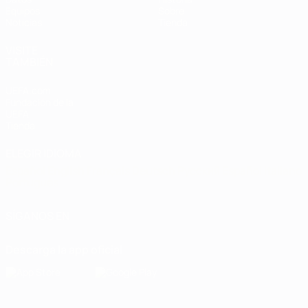
Equipos
Sobre
Noticias
Tienda
VISITE
TAMBIÉN
UEFA.com
Fundación de la
UEFA
Tienda
ELEGIR IDIOMA
Español
English
Français
Deutsch
Русский
Español
Italiano
Português
SÍGANOS EN
Descarga la app oficial