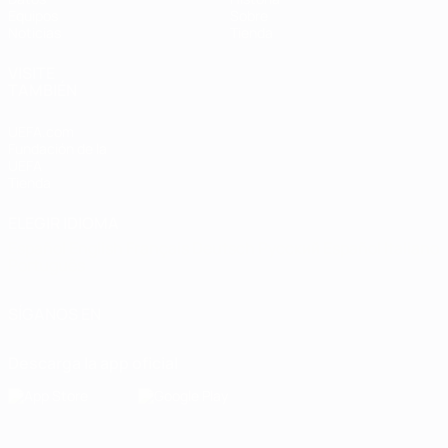
Equipos
Sobre
Noticias
Tienda
VISITE
TAMBIÉN
UEFA.com
Fundación de la
UEFA
Tienda
ELEGIR IDIOMA
Español
English
Français
Deutsch
Русский
Español
Italiano
Português
SÍGANOS EN
Descarga la app oficial