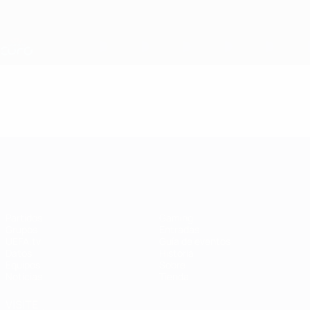
Saltar
al
contenido
Nations League y EURO Femenina
Consíguela
principal
Resultados y estadísticas de fútbol en directo
Campeonato de Europa Femenino de la UEFA
Campeonato de Europa Femenino de l
Partidos
Gaming
Grupos
Entradas
UEFA.tv
Guía de eventos
Datos
Historia
Equipos
Sobre
Noticias
Tienda
VISITE