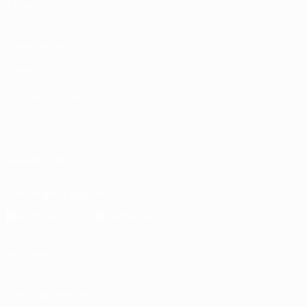
TAMBIÉN
UEFA.com
Fundación de la
UEFA
Tienda
ELEGIR IDIOMA
Español
English
Français
Deutsch
Русский
Español
Italiano
Português
SÍGANOS EN
Descarga la app oficial
Privacidad
Términos y condiciones
Política de cookies