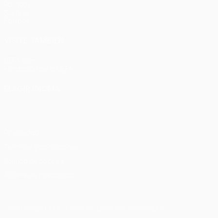
Partidos
Sorteos
Equipos
VISITE TAMBIÉN
UEFA.com
Fundación de la UEFA
ELEGIR IDIOMA
Español
English
Français
Deutsch
Русский
Español
Italia
Privacidad
Términos y condiciones
Política de cookies
Ajustes de privacidad
© 1998-2026 UEFA. Todos los derechos reservados