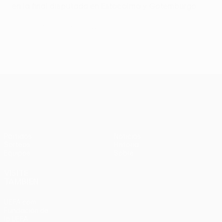
en la final disputada en Estocolmo y Gotemburgo.
Así levantó el Häcken la Women's Europa Cup
UEFA Women’s Europa Cup
Partidos
Noticias
Sorteos
Historia
Equipos
Sobre
VISITE
TAMBIÉN
UEFA.com
Fundación de
la UEFA