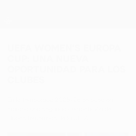
Saltar
al
contenido
principal
UEFA Women’s Europa Cup
UEFA Women's Europa
Cup: una nueva
oportunidad para los
clubes
En la temporada 2025/26 se puso en
marcha una segunda competición de
clubes femeninos de la UEFA.