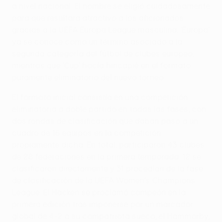
a nivel nacional. El nombre se eligió cuidadosamente
para que resultara atractivo a los aficionados:
gracias a la UEFA Europa League masculina, 'Europa'
ya se conoce como un término asociado a la
segunda categoría del fútbol de clubes europeo,
mientras que 'Cup' hacía hincapié en el formato
puramente eliminatorio del nuevo torneo.
El formato inicial consistía en una competición
eliminatoria a doble partido en todas las fases, con
dos rondas de clasificación que daban paso a un
cuadro de 16 equipos en la competición
propiamente dicha. En total, participaron 43 clubes
de 28 federaciones en la primera temporada: 12 se
clasificaron directamente y 31 procedían de la fase
de clasificación de la UEFA Women's Champions
League. El Häcken se proclamó campeón en la
primera edición tras imponerse por un marcador
global de 4-2 a su compatriota sueco, el Hammarby,