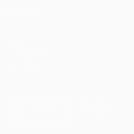
ELEGIR IDIOMA
Español
English
Français
Deutsch
Русский
Español
Italiano
Português
Privacidad
Términos y condiciones
Política de cookies
Ajustes de privacidad
© 1998-2026 UEFA. Todos los derechos reservados
La palabra UEFA, el logo de la UEFA y todas las marcas
relacionadas con las competiciones de la UEFA están protegidas
por las marcas registradas y/o por el copyright de UEFA. Se
prohíbe el uso de estas marcas registradas para uso comercial. El
uso de UEFA.com significa la aceptación de sus Términos,
Condiciones y Política de Privacidad.