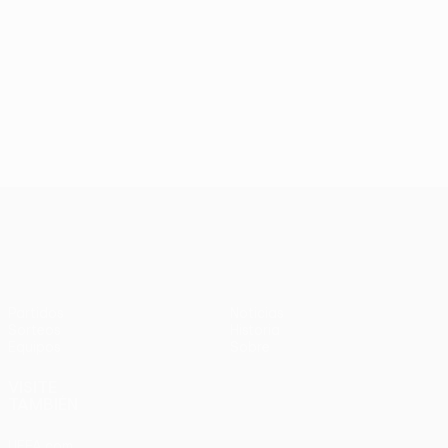
UEFA Women’s Europa Cup
Partidos
Noticias
Sorteos
Historia
Equipos
Sobre
VISITE
TAMBIÉN
UEFA.com