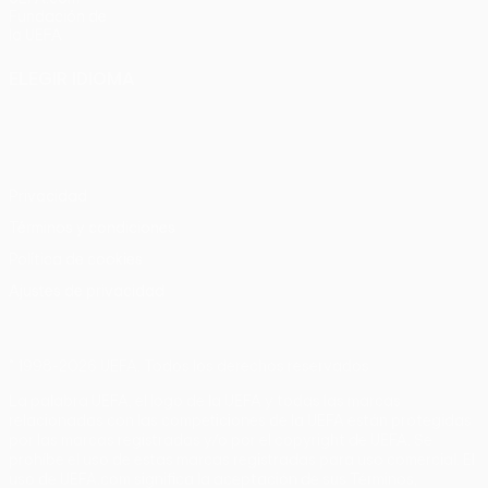
Fundación de
la UEFA
ELEGIR IDIOMA
Español
English
Français
Deutsch
Русский
Español
Italiano
Português
Privacidad
Términos y condiciones
Política de cookies
Ajustes de privacidad
© 1998-2026 UEFA. Todos los derechos reservados
La palabra UEFA, el logo de la UEFA y todas las marcas
relacionadas con las competiciones de la UEFA están protegidas
por las marcas registradas y/o por el copyright de UEFA. Se
prohíbe el uso de estas marcas registradas para uso comercial. El
uso de UEFA.com significa la aceptación de sus Términos,