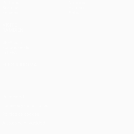
Partidos
Noticias
Sorteos
Historia
Equipos
Sobre
VISITE
TAMBIÉN
UEFA.com
Fundación de
la UEFA
ELEGIR IDIOMA
Español
English
Français
Deutsch
Русский
Español
Italiano
Português
Privacidad
Términos y condiciones
Política de cookies
Ajustes de privacidad