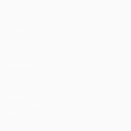
Partidos
Noticias
Sorteos
Historia
Equipos
Sobre
VISITE
TAMBIÉN
UEFA.com
Fundación de
la UEFA
ELEGIR IDIOMA
Español
English
Français
Deutsch
Русский
Español
Italiano
Português
Privacidad
Términos y condiciones
Política de cookies
Ajustes de privacidad