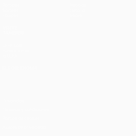
Partidos
Noticias
Sorteos
Historia
Equipos
Sobre
VISITE
TAMBIÉN
UEFA.com
Fundación de
la UEFA
ELEGIR IDIOMA
Español
English
Français
Deutsch
Русский
Español
Italiano
Português
Privacidad
Términos y condiciones
Política de cookies
Ajustes de privacidad