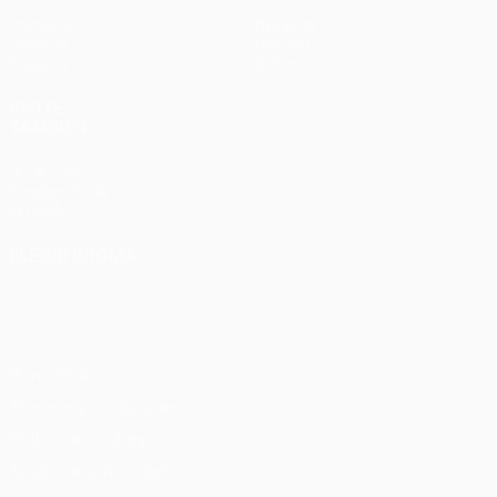
Partidos
Noticias
Sorteos
Historia
Equipos
Sobre
VISITE
TAMBIÉN
UEFA.com
Fundación de
la UEFA
ELEGIR IDIOMA
Español
English
Français
Deutsch
Русский
Español
Italiano
Português
Privacidad
Términos y condiciones
Política de cookies
Ajustes de privacidad