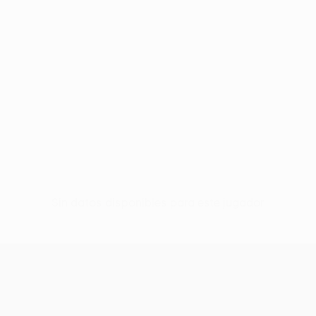
Sin datos disponibles para este jugador
UEFA Women’s Europa Cup