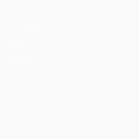
Partidos
Sorteos
Equipos
VISITE TAMBIÉN
UEFA.com
Fundación de la UEFA
ELEGIR IDIOMA
Español
English
Français
Deutsch
Русский
Español
Italia
Privacidad
Términos y condiciones
Política de cookies
Ajustes de privacidad
© 1998-2026 UEFA. Todos los derechos reservados