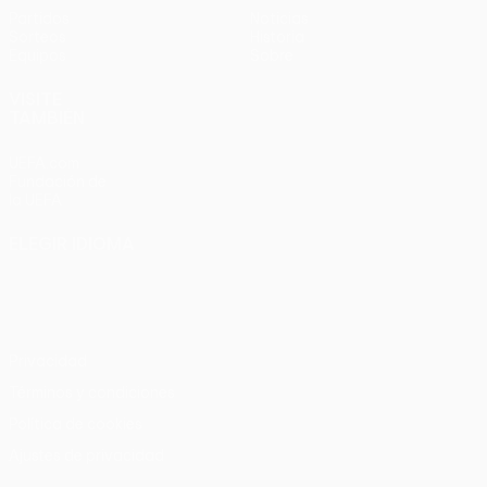
Partidos
Noticias
Sorteos
Historia
Equipos
Sobre
VISITE
TAMBIÉN
UEFA.com
Fundación de
la UEFA
ELEGIR IDIOMA
Español
English
Français
Deutsch
Русский
Español
Italiano
Português
Privacidad
Términos y condiciones
Política de cookies
Ajustes de privacidad