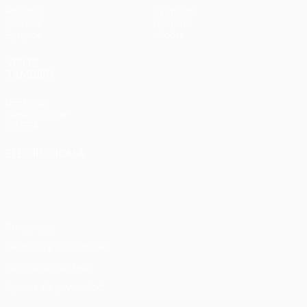
Partidos
Noticias
Sorteos
Historia
Equipos
Sobre
VISITE
TAMBIÉN
UEFA.com
Fundación de
la UEFA
ELEGIR IDIOMA
Español
English
Français
Deutsch
Русский
Español
Italiano
Português
Privacidad
Términos y condiciones
Política de cookies
Ajustes de privacidad