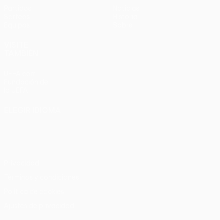
Partidos
Noticias
Sorteos
Historia
Equipos
Sobre
VISITE
TAMBIÉN
UEFA.com
Fundación de
la UEFA
ELEGIR IDIOMA
Español
English
Français
Deutsch
Русский
Español
Italiano
Português
Privacidad
Términos y condiciones
Política de cookies
Ajustes de privacidad