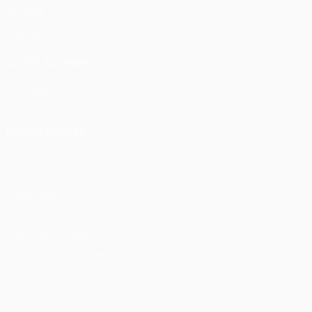
Partidos
Sorteos
Equipos
VISITE TAMBIÉN
UEFA.com
Fundación de la UEFA
ELEGIR IDIOMA
Español
English
Français
Deutsch
Русский
Español
Italia
Privacidad
Términos y condiciones
Política de cookies
Ajustes de privacidad
© 1998-2026 UEFA. Todos los derechos reservados