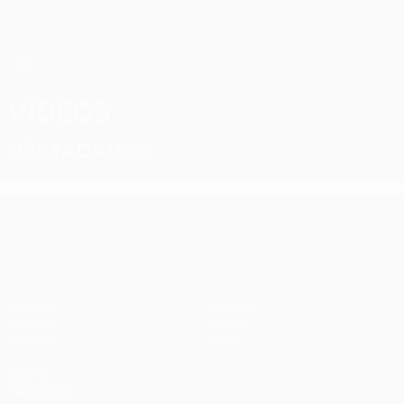
Saltar
al
contenido
principal
UEFA Women’s Europa Cup
Vídeos
Destacados
UEFA Women’s Europa Cup
Partidos
Noticias
Sorteos
Historia
Equipos
Sobre
VISITE
TAMBIÉN