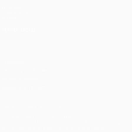
UEFA.com
Fundación de
la UEFA
ELEGIR IDIOMA
Español
English
Français
Deutsch
Русский
Español
Italiano
Português
Privacidad
Términos y condiciones
Política de cookies
Ajustes de privacidad
© 1998-2026 UEFA. Todos los derechos reservados
La palabra UEFA, el logo de la UEFA y todas las marcas
relacionadas con las competiciones de la UEFA están protegidas
por las marcas registradas y/o por el copyright de UEFA. Se