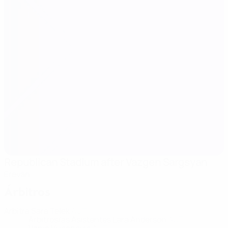
Republican Stadium after Vazgen Sargsyan
Ereván
Árbitros
Árbitra
Sara Telek
AUT
Árbitros/as Asistentes
Lara Anderson
AUT