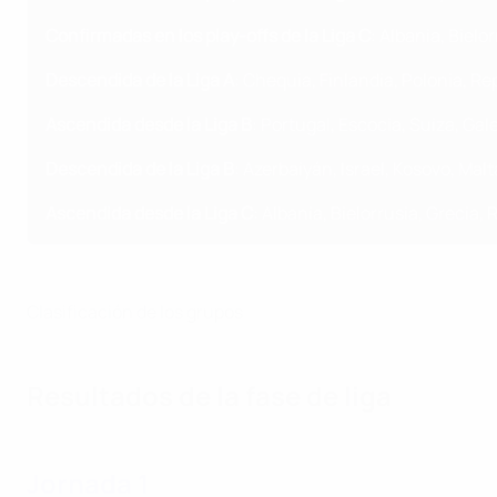
Confirmadas en los play-offs de la Liga C
: Albania, Biel
Descendida de la Liga A
: Chequia, Finlandia, Polonia, Re
Ascendida desde la Liga B
: Portugal, Escocia, Suiza, Gal
Descendida de la Liga B
: Azerbaiyán, Israel, Kosovo, Mal
Ascendida desde la Liga C
: Albania, Bielorrusia, Grecia,
Clasificación de los grupos
Resultados de la fase de liga
Jornada 1