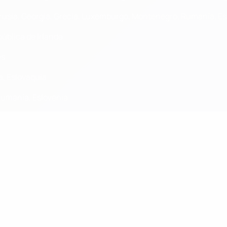
orrusia, Georgia, Grecia, Luxemburgo, Montenegro, Rumanía, E
pública de Irlanda
es
ta, Eslovaquia
 Rumanía, Eslovenia