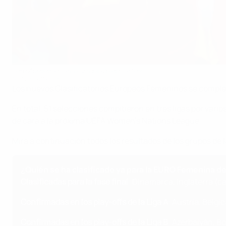
Tere Abelleira marcó un golazo el martes
AFP via Getty Images
Los nuevos Clasificatorios Europeos Femeninos se comple
En total, 51 selecciones compitieron en tres ligas por var
de cara a la próxima UEFA Women's Nations League.
Mira a continuación todos los resultados de los grupos de la
¿Quién se ha clasificado ya para la EURO Femenina de
Clasificadas para la fase final
: Dinamarca, Inglaterra (ca
Confirmadas en los play-offs de la Liga A
: Austria, Bélgi
Confirmadas en los play-offs de la Liga B
: Azerbaiyán, Bo