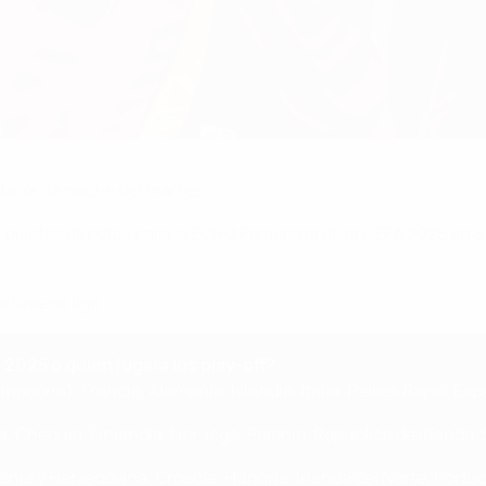
taron la noche del martes.
ios billetes directos para la EURO Femenina de la UEFA 2025 en 
 fase de liga.
 2025 o quién jugará los play-off?
mpeona), Francia, Alemania, Islandia, Italia, Países Bajos, Esp
ca, Chequia, Finlandia, Noruega, Polonia, República de Irlanda,
snia y Herzegovina, Croacia, Hungría, Irlanda del Norte, Portug