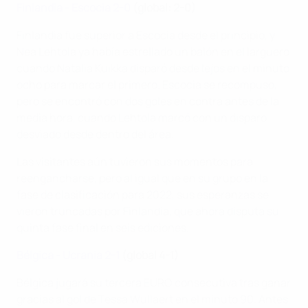
Finlandia - Escocia 2-0
(global: 2-0)
Finlandia fue superior a Escocia desde el principio, y
Nea Lehtola ya había estrellado un balón en el larguero
cuando Natalia Kuikka disparó desde lejos en el minuto
ocho para marcar el primero. Escocia se recompuso,
pero se encontró con dos goles en contra antes de la
media hora, cuando Lehtola marcó con un disparo
desviado desde dentro del área.
Las visitantes aún tuvieron sus momentos para
reengancharse, pero al igual que en su grupo en la
fase de clasificación para 2022, sus esperanzas se
vieron truncadas por Finlandia, que ahora disputa su
quinta fase final en seis ediciones.
Bélgica - Ucrania 2-1
(global 4-1)
Bélgica jugará su tercera EURO consecutiva tras ganar
gracias al gol de Tessa Wullaert en el minuto 90. Antes