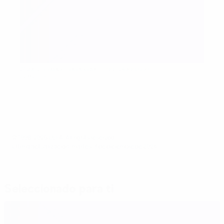
Suecia celebra el gol de Hanna Bennison
Getty Images
© 1998-2026 UEFA. All rights reserved.
Última actualización: martes, 3 de diciembre de 2024
Seleccionado para ti