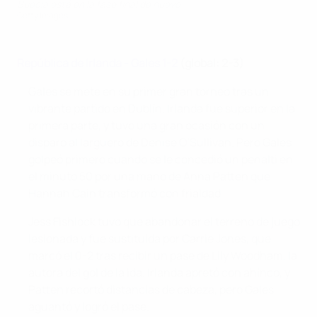
Suecia está en la fase final de nuevo
Getty Images
República de Irlanda - Gales 1-2
(global: 2-3)
Gales se mete en su primer gran torneo tras un
vibrante partido en Dublín. Irlanda fue superior en la
primera parte, y tuvo una gran ocasión con un
disparo al larguero de Denise O'Sullivan. Pero Gales
golpeó primero cuando se le concedió un penalti en
el minuto 50 por una mano de Anna Patten que
Hannah Cain transformó con frialdad.
Jess Fishlock tuvo que abandonar el terreno de juego
lesionada y fue sustituida por Carrie Jones, que
marcó el 0-2 tras recibir un pase de Lily Woodham, la
autora del gol de la ida. Irlanda apretó con ahínco, y
Patten recortó distancias de cabeza, pero Gales
aguantó y logró el pase.