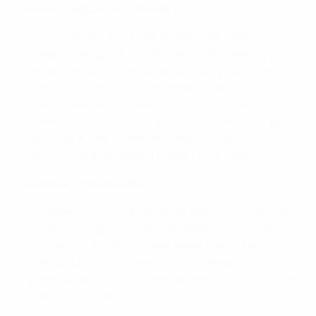
Gales - República de Irlanda 1-1
Tras el empate en Cardiff, la selección galesa se
juega el todo por el todo el martes en Dublín. Lily
Woodham, autora del gol de la victoria por 0-2 de
Gales en un amistoso celebrado en febrero en
Irlanda, adelantó a Gales en el minuto 21 con una
volea rasa. Sin embargo, en el minuto 35, un disparo
lejano de Ruesha Littlejohn golpeó en el larguero y se
desvió en la guardameta galesa Olivia Clark.
Escocia - Finlandia 0-0
En Edimburgo no hubo grandes diferencias, pero las
visitantes dispusieron probablemente de las mejores
ocasiones. Una media volea de Ria Öling obligó a
Eartha Cummings a realizar una parada en la
primera parte, y Linda Sällström estuvo más cerca de
marcar tras el descanso.