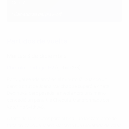
Gales*
*
Ganadoras del play-off
Partidos de vuelta
Martes 3 de diciembre
Chequia - Portugal 1-2
(global: 2-3)
Portugal se adelantó en el minuto 13, cuando un
centro chut de Joana Marchão se superó a Aneta
Dědinová, pero pasada la media hora una mano
concedió un penalti a Chequia, transformado por
Kateřina Svitková.
A falta de 14 minutos para el final, un lanzamiento de
falta cruzado de Joana Marchão fue rematado de volea