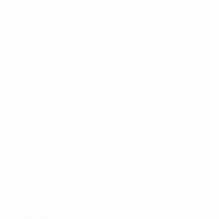
de clasificación, pero fue la debutante en el play-off,
Polonia, la que golpeó en el minuto 57, cuando Ewa
Pajor recibió un pase franco y remató a la escuadra
en el área para que Natalia Padilla, que marcó en los
dos partidos de la ronda 2 contra Rumania, entrase a
la fuerza, pese a la oposición de Marina Georgieva.
Poco después, Pajor remató al poste, pero Polonia
acude con ventaja a Austria.
Irlanda del Norte - Noruega 0-4
Noruega logró una abultada victoria a domicilio ante
Irlanda del Norte liderada por una gran Caroline
Graham Hansen, autora de un doblete. De hecho, la
delantera del Barcelona abrió la lata a los siete
minutos de encuentro y volvió a marcar en el 26'.
Hansen y Bergsvand, también goleadoras.