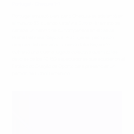
Portugal - Chequia 1-1
Portugal empezó bien, pero Chequia se adelantó en
el minuto 33, cuando Kateřina Svitková remató de
cabeza un centro de su compañera en el Slavia
Praha Gabriela Šlajsová. Portugal empató justo
después del descanso, cuando Kika Nazareth
culminó una buena jugada colectiva que hizo las
delicias de los 40.189 espectadores que acudieron al
Estádio do Dragão de Oporto para presenciar un
partido de fútbol femenino.