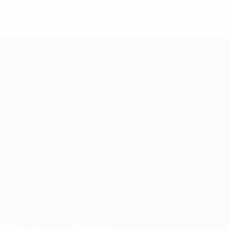
Clasificatorios Europeos Femeninos
Partidos
Datos
Sorteos
Equipos
Grupos
Noticias
Vídeos
Sobre
VISITE
TAMBIÉN
UEFA.com
Fundación de la
UEFA
Descarga la app oficial