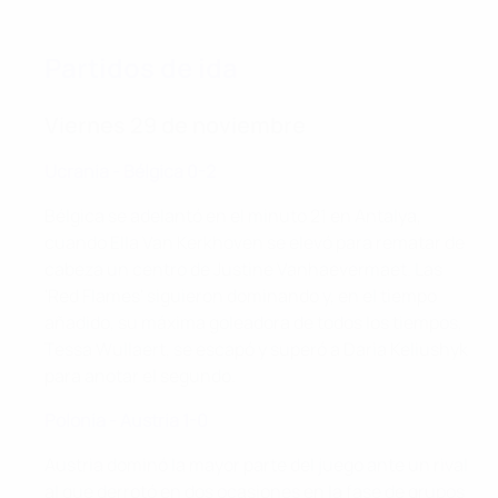
Partidos de ida
Viernes 29 de noviembre
Ucrania - Bélgica 0-2
Bélgica se adelantó en el minuto 21 en Antalya,
cuando Ella Van Kerkhoven se elevó para rematar de
cabeza un centro de Justine Vanhaevermaet. Las
'Red Flames' siguieron dominando y, en el tiempo
añadido, su máxima goleadora de todos los tiempos,
Tessa Wullaert, se escapó y superó a Daria Keliushyk
para anotar el segundo.
Polonia - Austria 1-0
Austria dominó la mayor parte del juego ante un rival
al que derrotó en dos ocasiones en la fase de grupos