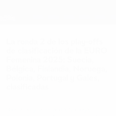
Saltar
al
contenido
Nations League y EURO Femenina
Consíguela
principal
Resultados y estadísticas de fútbol en directo
Clasificatorios Europeos Femeninos
La ronda 2 de los play-offs
de clasificación de la EURO
Femenina 2025: Suecia,
Bélgica, Finlandia, Noruega,
Polonia, Portugal y Gales,
clasificadas
martes, 3 de diciembre de 2024
Suecia, Bélgica, Finlandia, Noruega,