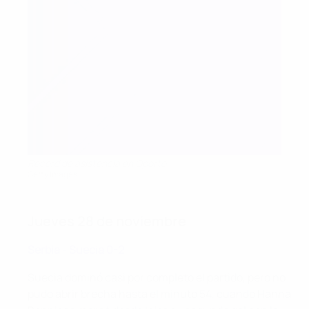
Récord de asistencia en Oporto
Getty Images
Jueves 28 de noviembre
Serbia - Suecia 0-2
Suecia dominó casi por completo el partido, pero no
pudo abrir brecha hasta el minuto 54, cuando Hanna