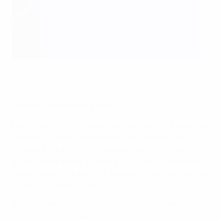
Bélgica llega a su tercera fase final consecutiva
Getty Images
Austria - Polonia 0-1
(global: 0-1)
Ewa Pajor comenzó el partido regalando su chaqueta a
una mascota resfriada durante las alineaciones de los
equipos y lo terminó marcando un gol en el tiempo
añadido para enviar a Polonia, que nunca antes había
llegado siquiera al play-off, a su primer gran torneo tras
lograr un empate en Viena.
Austria, semifinalista en 2017 y entra las últimas ocho
mejores en 2022, perdió 1-0 en el partido de ida al ser