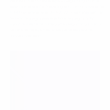
Bennison marcó desde lejos su segundo gol con la
selección absoluta, tras el logrado contra Suiza en la
EURO Femenina de la UEFA 2022. Rosa Kafaji saltó al
terreno de juego pasada la hora de juego y ocho
minutos más tarde consiguió su segundo gol con un
remate de cabeza tras un saque de esquina de
Jonna Andersson.