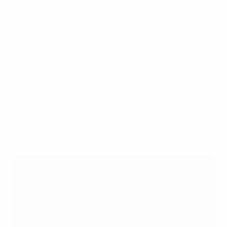
Bélgica, Finlandia, Noruega, Polonia, Portugal, Suecia y
Gales son las clasificadas y se unen a Suiza, selección
anfitriona, Dinamarca, Inglaterra, Francia, Alemania,
Islandia, Italia, Países Bajos y España, clasificadas
directamente, para el sorteo de la fase final del 16 de
diciembre en Lausana. La fase final se celebrará del 2
al 27 de julio.
Todas las selecciones de la ronda 2 superaron
la ronda
1 de octubre
. Noruega y Suecia han sido campeonas de
Europa en el pasado, mientras que Polonia se
estrenará en un gran torneo.
Clasificadas para la EURO femenina 2025
Bélgica*, Dinamarca, Inglaterra (vigente
campeona), Finlandia*, Francia, Alemania,
Islandia, Italia, Países Bajos, Noruega*, Polonia*,
Portugal*, España, Suecia, Suiza (anfitriona),