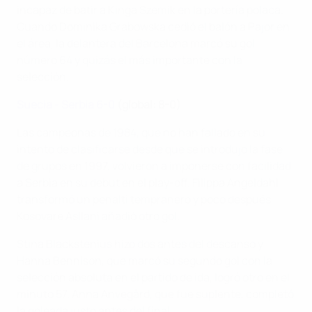
incapaz de batir a Kinga Szemik en la portería polaca.
Cuando Dominika Grabowska cedió el balón a Pajor en
el área, la delantera del Barcelona marcó su gol
número 64 y quizás el más importante con la
selección.
Suecia - Serbia 6-0
(global: 8-0)
Las campeonas de 1984, que no han fallado en su
intento de clasificarse desde que se introdujo la fase
de grupos en 1997, volvieron a imponerse con facilidad
a Serbia en su debut en el play-off. Filippa Angeldahl
transformó un penalti tempranero y poco después
Kosovare Asllani añadió otro gol.
Stina Blackstenius hizo dos antes del descanso y
Hanna Bennison, que marcó su segundo gol con la
selección absoluta en el partido de ida, logró otro en el
minuto 57. Anna Anvegård, que fue suplente, completó
la goleada justo antes del final.