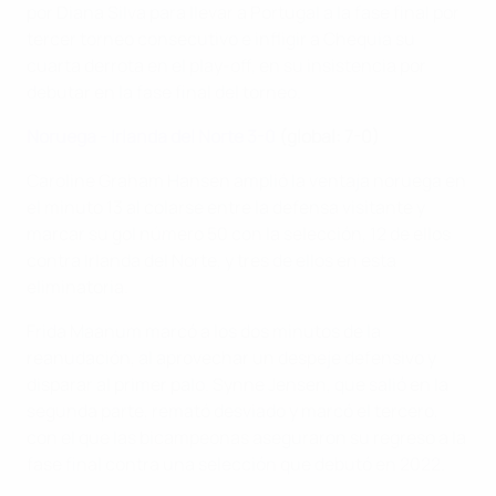
por Diana Silva para llevar a Portugal a la fase final por
tercer torneo consecutivo e infligir a Chequia su
cuarta derrota en el play-off, en su insistencia por
debutar en la fase final del torneo.
Noruega - Irlanda del Norte 3-0
(global: 7-0)
Caroline Graham Hansen amplió la ventaja noruega en
el minuto 13 al colarse entre la defensa visitante y
marcar su gol número 50 con la selección, 12 de ellos
contra Irlanda del Norte, y tres de ellos en esta
eliminatoria.
Frida Maanum marcó a los dos minutos de la
reanudación, al aprovechar un despeje defensivo y
disparar al primer palo. Synne Jensen, que salió en la
segunda parte, remató desviado y marcó el tercero,
con el que las bicampeonas aseguraron su regreso a la
fase final contra una selección que debutó en 2022.