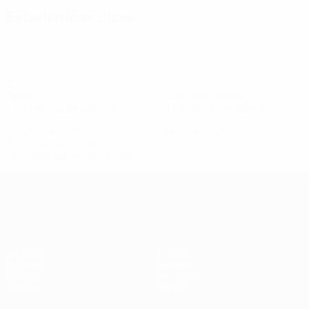
Estadísticas clave
22
1
Goles
Goles encajados
3,67 media por partido
0,17 media por partido
5
0
Tarjetas amarillas
Tarjetas rojas
0,84 media por partido
Ver todas las estadísticas
Clasificatorios Europeos Femeninos
Partidos
Datos
Sorteos
Equipos
Grupos
Noticias
Vídeos
Sobre