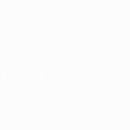
VISITE
TAMBIÉN
UEFA.com
Fundación de la
UEFA
ELEGIR IDIOMA
Español
English
Français
Deutsch
Русский
Español
Italiano
Português
Descarga la app oficial
Privacidad
Términos y condiciones
Política de cookies
Ajustes de privacidad