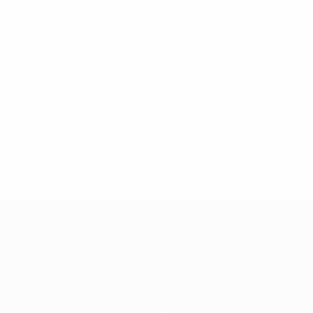
13 octubre 2026
Clasificatorios Europeos Femeninos
Partidos
Datos
Sorteos
Equipos
Grupos
Noticias