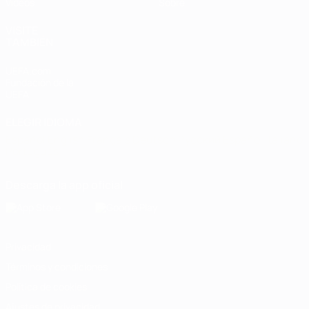
Vídeos
Sobre
VISITE
TAMBIÉN
UEFA.com
Fundación de la
UEFA
ELEGIR IDIOMA
Español
English
Français
Deutsch
Русский
Español
Italiano
Português
Descarga la app oficial
Privacidad
Términos y condiciones
Política de cookies
Ajustes de privacidad