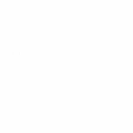
ROU
31
4
-
Rosu
12
ROU
25
-
-
Ceasar
12
ROU
28
-
-
Campean
23
ROU
23
-
-
Defensas
Edad
PAR
G
A.M. Stanciu
2
ROU
39
4
-
Nicoară
5
ROU
27
3
-
Ficzay
6
ROU
34
4
-
Jivan
8
ROU
21
1
-
Gered
13
ROU
27
4
-
Kis
14
ROU
24
-
-
Sigheartau
14
ROU
21
-
-
Goder
15