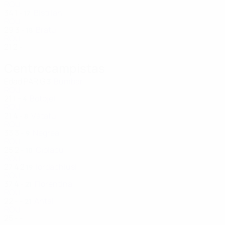
ROU
34
1
-
Bistrian
17
ROU
29
3
-
Bratu
18
ROU
21
2
-
Centrocampistas
Edad
PAR
G
Bumbar
3
ROU
21
1
-
Botojel
4
ROU
21
4
-
Vătafu
8
ROU
33
3
-
Negrea
9
ROU
25
2
-
Ciolacu
10
ROU
27
4
2
Iordachiusi
19
ROU
37
4
-
Florentina
21
ROU
22
-
-
Antal
21
ROU
25
-
-