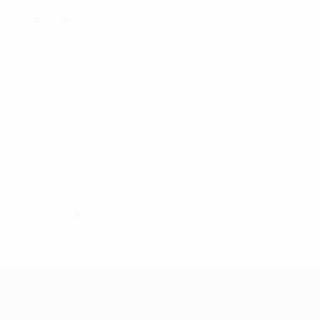
Delanteras
Edad
PAR
G
Vlădulescu
7
ROU
25
4
2
Balaceanu
11
ROU
23
4
3
Ienovan
14
ROU
23
1
-
I. Stancu
16
ROU
19
4
1
Borodi
20
ROU
21
1
-
Marcu
22
ROU
24
4
-
Entrenador/a
Massimo Pedrazzini
ITA
Clasificatorios Europeos Femeninos