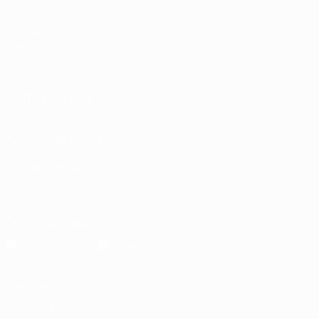
Partidos
Sorteos
Grupos
Vídeos
VISITE TAMBIÉN
UEFA.com
Fundación de la UEFA
ELEGIR IDIOMA
Español
English
Français
Deutsch
Русский
Español
Italiano
Descarga la app oficial
Privacidad
Términos y condiciones