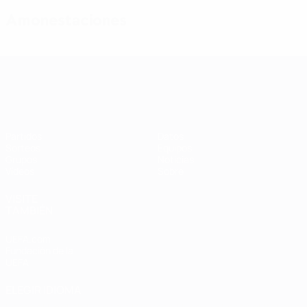
Amonestaciones
Clasificatorios Europeos Femeninos
Partidos
Datos
Sorteos
Equipos
Grupos
Noticias
Vídeos
Sobre
VISITE
TAMBIÉN
UEFA.com
Fundación de la
UEFA
ELEGIR IDIOMA