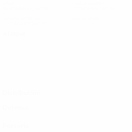
Goles
Goles encajados
1,84 media por partido
0,5 media por partido
3
0
Tarjetas amarillas
Tarjetas rojas
0,5 media por partido
Ataque
Distribución
Defensa
Portería