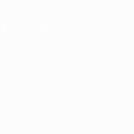
Español
English
Français
Deutsch
Русский
Español
Italiano
Português
Descarga la app oficial
Privacidad
Términos y condiciones
Política de cookies
Ajustes de privacidad
© 1998-2026 UEFA. Todos los derechos reservados
La palabra UEFA, el logo de la UEFA y todas las marcas relacionadas
con las competiciones de la UEFA están protegidas por las marcas
registradas y/o por el copyright de UEFA. Se prohíbe el uso de estas
marcas registradas para uso comercial. El uso de UEFA.com
significa la aceptación de sus Términos, Condiciones y Política de
Privacidad.